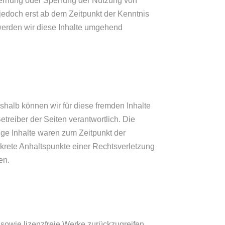
tfernung oder Sperrung der Nutzung von
jedoch erst ab dem Zeitpunkt der Kenntnis
werden wir diese Inhalte umgehend
eshalb können wir für diese fremden Inhalte
etreiber der Seiten verantwortlich. Die
ige Inhalte waren zum Zeitpunkt der
onkrete Anhaltspunkte einer Rechtsverletzung
en.
e sowie lizenzfreie Werke zurückzugreifen.