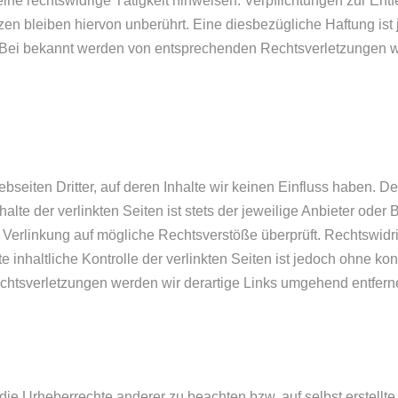
ine rechtswidrige Tätigkeit hinweisen. Verpflichtungen zur En
n bleiben hiervon unberührt. Eine diesbezügliche Haftung ist 
. Bei bekannt werden von entsprechenden Rechtsverletzungen 
seiten Dritter, auf deren Inhalte wir keinen Einfluss haben. D
te der verlinkten Seiten ist stets der jeweilige Anbieter oder B
 Verlinkung auf mögliche Rechtsverstöße überprüft. Rechtswidr
 inhaltliche Kontrolle der verlinkten Seiten ist jedoch ohne k
chtsverletzungen werden wir derartige Links umgehend entfern
 die Urheberrechte anderer zu beachten bzw. auf selbst erstellt