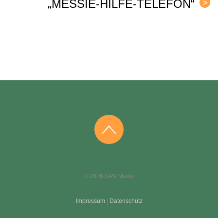
„MESSIE-HILFE-TELEFON“
>
©
2026
GPV Mainz
Impressum
|
Datenschutz